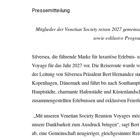
Pressemitteilung
Mitglieder der Venetian Society reisen 2027 gemei
sowie exklusive Progr
Silversea, die führende Marke für luxuriöse Erlebnis- 
Voyage für das Jahr 2027 vor. Die Reiseroute wurde vo
der Leitung von Silversea Präsident Bert Hernandez st
Kopenhagen, Dänemark und führt bis nach Southampton
Hauptstädte, charmante Hafenstädte und Küstenlandsch
zusammengestellten Erlebnissen und exklusiven Feier
„Mit unseren Venetian Society Reunion
Voyages
möch
unsere Dankbarkeit zum Ausdruck bringen“, sagt Bert H
ab, eine Gemeinschaft neugieriger, gleichgesinnter Re