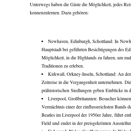
Unterwegs haben die Gäste die Möglichkeit, jedes Reis
kennenzulernen. Dazu gehören:
Newhaven
,
Edinburgh, Schottland:
In
Newh
Hauptstadt bei geführten Besichtigungen des Ed
Möglichkeit, in die Highlands zu fahren, um ma
Traditionen zu erleben.
Kirkwall
, Orkney-Inseln, Schottland:
An de
Zeitreise in die Vergangenheit unternehmen.
Di
prähistorische
n
Siedlungen
geben
Einblicke in 
Liverpool, Großbritannien:
Besucher könne
Vermächtnis einer der einflussreichsten Bands d
Beatles im Liverpool der 1950er Jahre
,
führt
ent
Field
und
endet
in der preisgekrönten Ausstellu