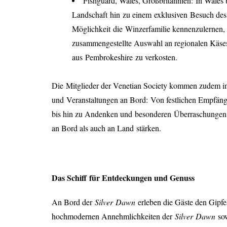
Fishguard
, Wales, Großbritannien:
In Wales b
Landschaft
hin
zu einem
exklusiven
Besuch de
Möglichkeit
die
Winzerfamilie kennen
zulernen
,
zusammengestellte Auswahl an regionalen Käseso
aus
Pembrokeshire
zu verkosten.
Die
Mitglieder der Venetian Society kommen zudem i
und
Veranstaltungen an Bord
:
Von festlichen Empfän
bis hin zu Andenken und
besonderen
Überraschungen
an Bord als auch an Land
stärken
.
Das Schiff
f
ür Entdeckungen und Genuss
An Bord der
Silver
Dawn
erleben die Gäste den Gipfe
hochmodernen Annehmlichkeiten der
Silver
Dawn
sow