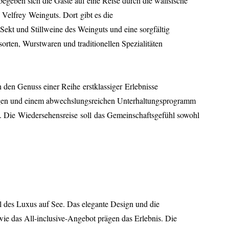
egeben sich die Gäste auf eine Reise durch die walisische
s
Velfrey
Weinguts
. Dort
gibt es die
 Sekt und Stillweine des Weinguts und eine sorgfältig
rten, Wurstwaren und traditionellen Spezialitäten
n den Genuss einer Reihe
erstklassiger
Erlebnisse
gen und einem abwechslungsreichen Unterhaltungsprogramm
. Die
Wiedersehensreise
soll
das Gemeinschaftsgefühl sowohl
l des Luxus auf See. Das elegante Design und die
ie das All-inclusive-Angebot prägen das Erlebnis. Die