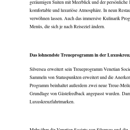
geräumigen Suiten mit Meerblick und der persönliche
komfortable und luxuriöse Atmosphäre. In neun Restaur
verwöhnen lassen. Auch das immersive
Kulinarik Pro
Menüs, die sich je nach Reiseziel ändern.
D
as lohnendste Treueprogramm in der Luxuskreu
Silversea
erweitert
sein Treueprogramm Venetian Soci
Sammeln von Statuspunkten erweitert und die Anerkenn
Programm
beinhaltet außerdem
zwei neue Treue-Meilens
Grundlage von Gästefeedback
angepasst
wurden
.
D
am
Luxuskreuzfahrtmarken
.
M
ehr über die Venetian Society von Silversea und
die