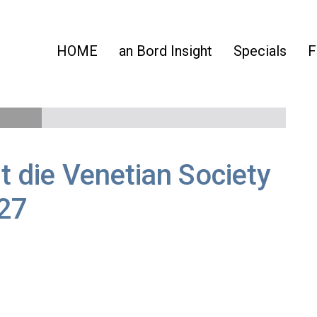
HOME
an Bord Insight
Specials
F
rt die Venetian Society
27