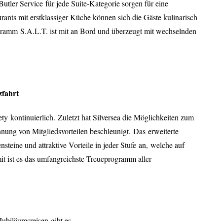
Butler Service
für jede Suite-Kategorie sorgen für eine
ants mit erstklassiger Küche können sich die Gäste kulinarisch
gramm
S.A.L.T. ist mit an Bord und überzeugt mit wechselnden
zfahrt
ety
kontinuierlich
.
Zuletzt hat Silversea die Möglichkeiten zum
ung von Mitgliedsvorteilen beschleunigt.
Das
erweiterte
teine und attraktive Vorteile in jeder Stufe
an
,
welche a
uf
it ist es das umfangreichste Treueprogramm aller
Jubiläumsr
eisen
gibt es