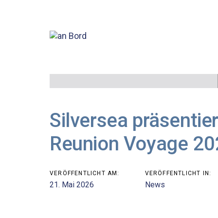
Links
Zur
überspringen
primären
Navigation
springen
Zum
Inhalt
Beitragsnavigation
springen
Silversea präsentie
Reunion Voyage 20
VERÖFFENTLICHT AM:
VERÖFFENTLICHT IN:
21. Mai 2026
News