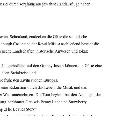
eziel durch sorgfältig ausgewählte Landausflüge näher
aven
, Schottland, entdecken die Gäste die schottische
inburgh Castle und der Royal Mile
. Anschließend besteht
die
lerische Landschaften, historische Anwesen und lokale
n
Jungzeits
tätten
auf den Orkney-Inseln
können
die
Gäste eine
e
alte
n
Steinkreise und
die frühesten Zivilisationen Europas
.
n
eine
Exkursion
durch das Leben, die Musik und das
er Welt
unternehmen.
Die Tour beginnt
bei
d
en
Anfänge
n
der
lang
berühmte
r
Orte wie Penny Lane und Strawberry
ng „The Beatles Story“
.